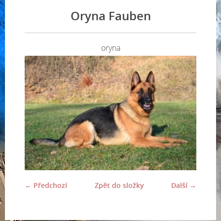
Oryna Fauben
oryna
← Předchozí
Zpět do složky
Další →