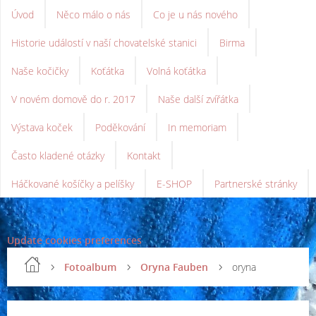
Úvod
Něco málo o nás
Co je u nás nového
Historie událostí v naší chovatelské stanici
Birma
Naše kočičky
Koťátka
Volná koťátka
V novém domově do r. 2017
Naše další zvířátka
Výstava koček
Poděkování
In memoriam
Často kladené otázky
Kontakt
Háčkované košíčky a pelíšky
E-SHOP
Partnerské stránky
Update cookies preferences
Fotoalbum
Oryna Fauben
oryna