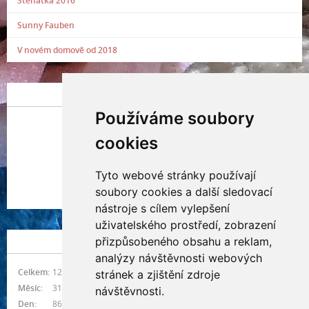
Štěňátka 2016
Sunny Fauben
V novém domově od 2018
POSLEDNÍ PŘIDANÁ FOTOGRAFIE
Používáme soubory
cookies
Tyto webové stránky používají
Indianna Ryve
soubory cookies a další sledovací
Nostra, CZ
nástroje s cílem vylepšení
uživatelského prostředí, zobrazení
přizpůsobeného obsahu a reklam,
NÁVŠTĚVNOST
analýzy návštěvnosti webových
Celkem:
1214548
stránek a zjištění zdroje
Měsíc:
31355
návštěvnosti.
Den:
866