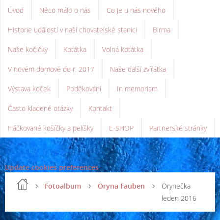
Úvod
Něco málo o nás
Co je u nás nového
Historie událostí v naší chovatelské stanici
Birma
Naše kočičky
Koťátka
Volná koťátka
V novém domově do r. 2017
Naše další zvířátka
Výstava koček
Poděkování
In memoriam
Často kladené otázky
Kontakt
Háčkované košíčky a pelíšky
E-SHOP
Partnerské stránky
Update cookies preferences
Fotoalbum
Oryna Fauben
Orynečka
leden 2016