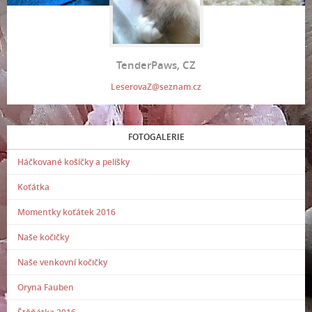
TenderPaws, CZ
LeserovaZ@seznam.cz
FOTOGALERIE
Háčkované košíčky a pelíšky
Koťátka
Momentky koťátek 2016
Naše kočičky
Naše venkovní kočičky
Oryna Fauben