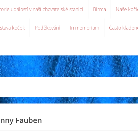
torie událostí v naší chovatelské stanici
Birma
Naše koči
stava koček
Poděkování
In memoriam
Často kladen
nny Fauben