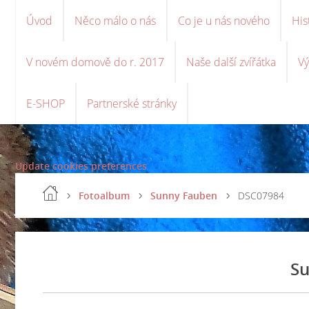
Úvod
Něco málo o nás
Co je u nás nového
His
V novém domově do r. 2017
Naše další zvířátka
Vý
E-SHOP
Partnerské stránky
Update cookies preferences
Fotoalbum
Sunny Fauben
DSC07984
Su