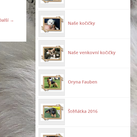
Další →
Naše kočičky
Naše venkovní kočičky
Oryna Fauben
Štěňátka 2016