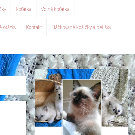
čky
Koťátka
Volná koťátka
é otázky
Kontakt
Háčkované košíčky a pelíšky