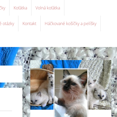
čky
Koťátka
Volná koťátka
é otázky
Kontakt
Háčkované košíčky a pelíšky