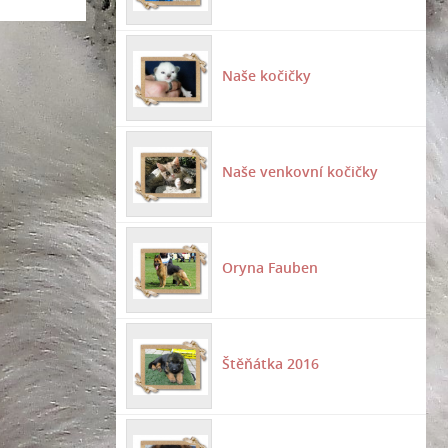
Naše kočičky
Naše venkovní kočičky
Oryna Fauben
Štěňátka 2016