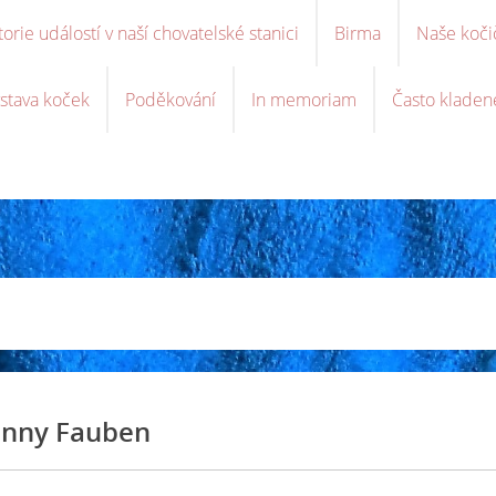
torie událostí v naší chovatelské stanici
Birma
Naše koči
stava koček
Poděkování
In memoriam
Často kladen
nny Fauben