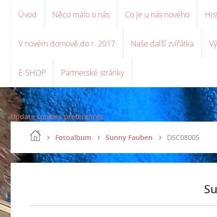
Úvod
Něco málo o nás
Co je u nás nového
His
V novém domově do r. 2017
Naše další zvířátka
Vý
E-SHOP
Partnerské stránky
Update cookies preferences
Fotoalbum
Sunny Fauben
DSC08005
Su