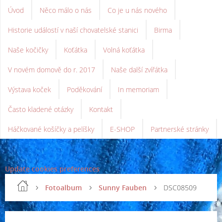
Úvod
Něco málo o nás
Co je u nás nového
Historie událostí v naší chovatelské stanici
Birma
Naše kočičky
Koťátka
Volná koťátka
V novém domově do r. 2017
Naše další zvířátka
Výstava koček
Poděkování
In memoriam
Často kladené otázky
Kontakt
Háčkované košíčky a pelíšky
E-SHOP
Partnerské stránky
Update cookies preferences
Fotoalbum
Sunny Fauben
DSC08509