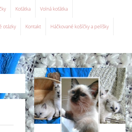
čky
Koťátka
Volná koťátka
é otázky
Kontakt
Háčkované košíčky a pelíšky