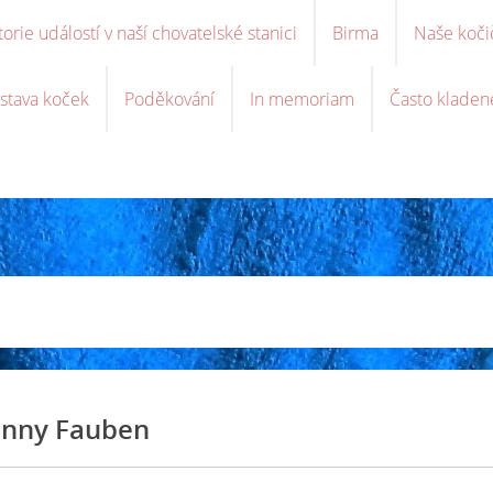
torie událostí v naší chovatelské stanici
Birma
Naše koči
stava koček
Poděkování
In memoriam
Často kladen
nny Fauben