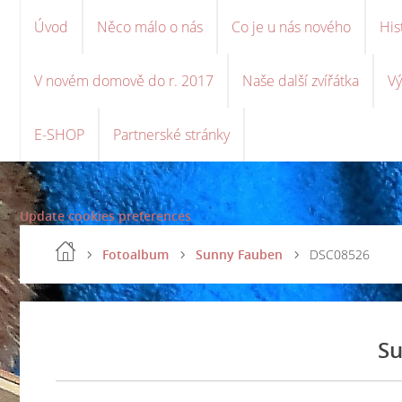
Úvod
Něco málo o nás
Co je u nás nového
His
V novém domově do r. 2017
Naše další zvířátka
Vý
E-SHOP
Partnerské stránky
Update cookies preferences
Fotoalbum
Sunny Fauben
DSC08526
Su