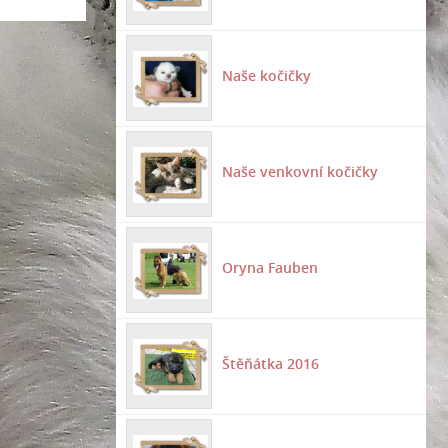
Naše kočičky
Naše venkovní kočičky
Oryna Fauben
Štěňátka 2016