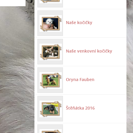
Naše kočičky
Naše venkovní kočičky
Oryna Fauben
Štěňátka 2016