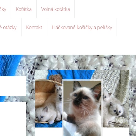
čky
Koťátka
Volná koťátka
é otázky
Kontakt
Háčkované košíčky a pelíšky