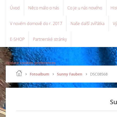
Úvod
Něco málo o nás
Co je u nás nového
His
V novém domově do r. 2017
Naše další zvířátka
Vý
E-SHOP
Partnerské stránky
Update cookies preferences
Fotoalbum
Sunny Fauben
DSC08568
Su