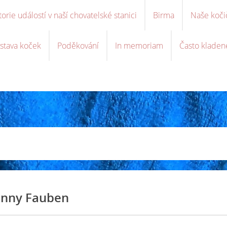
torie událostí v naší chovatelské stanici
Birma
Naše koči
stava koček
Poděkování
In memoriam
Často kladen
nny Fauben