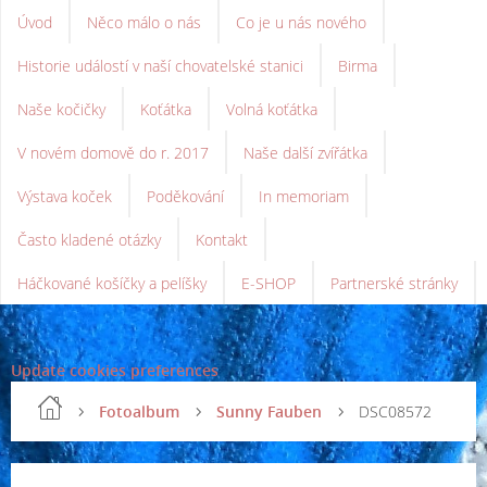
Úvod
Něco málo o nás
Co je u nás nového
Historie událostí v naší chovatelské stanici
Birma
Naše kočičky
Koťátka
Volná koťátka
V novém domově do r. 2017
Naše další zvířátka
Výstava koček
Poděkování
In memoriam
Často kladené otázky
Kontakt
Háčkované košíčky a pelíšky
E-SHOP
Partnerské stránky
Update cookies preferences
Fotoalbum
Sunny Fauben
DSC08572