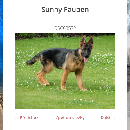
Sunny Fauben
DSC08572
← Předchozí
Zpět do složky
Další →