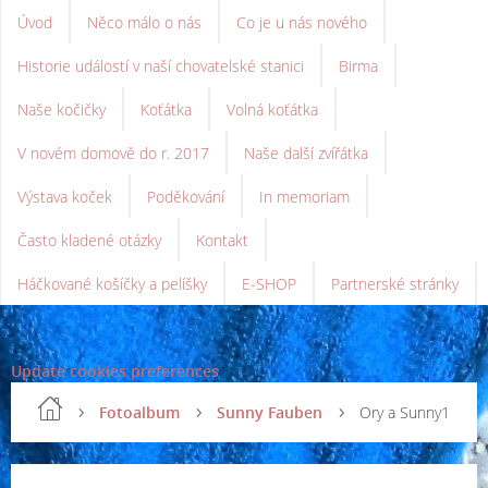
Úvod
Něco málo o nás
Co je u nás nového
Historie událostí v naší chovatelské stanici
Birma
Naše kočičky
Koťátka
Volná koťátka
V novém domově do r. 2017
Naše další zvířátka
Výstava koček
Poděkování
In memoriam
Často kladené otázky
Kontakt
Háčkované košíčky a pelíšky
E-SHOP
Partnerské stránky
Update cookies preferences
Fotoalbum
Sunny Fauben
Ory a Sunny1