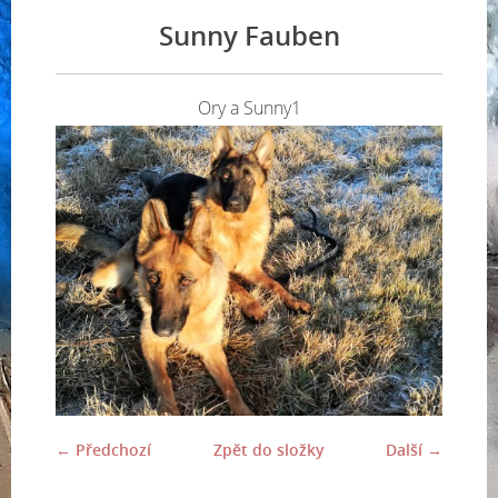
Sunny Fauben
Ory a Sunny1
← Předchozí
Zpět do složky
Další →