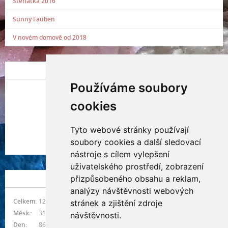
Štěňátka 2016
Sunny Fauben
V novém domově od 2018
POSLEDNÍ PŘIDANÁ FOTOGRAFIE
Používáme soubory
cookies
Tyto webové stránky používají
Indianna Ryve
soubory cookies a další sledovací
Nostra, CZ
nástroje s cílem vylepšení
uživatelského prostředí, zobrazení
přizpůsobeného obsahu a reklam,
NÁVŠTĚVNOST
analýzy návštěvnosti webových
Celkem:
1214529
stránek a zjištění zdroje
Měsíc:
31344
návštěvnosti.
Den:
864