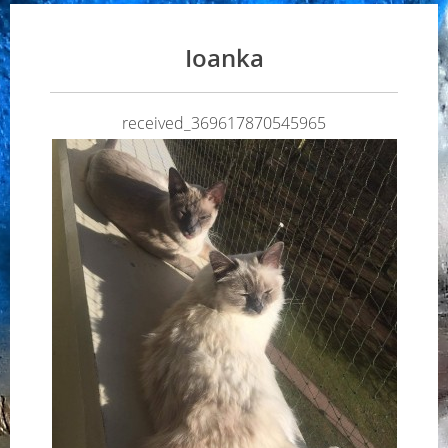
Ioanka
received_369617870545965