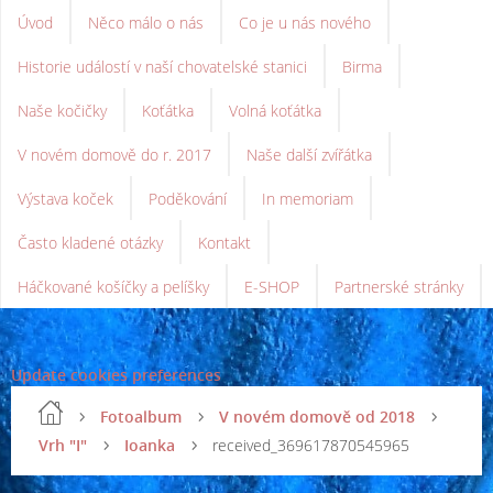
Úvod
Něco málo o nás
Co je u nás nového
Historie událostí v naší chovatelské stanici
Birma
Naše kočičky
Koťátka
Volná koťátka
V novém domově do r. 2017
Naše další zvířátka
Výstava koček
Poděkování
In memoriam
Často kladené otázky
Kontakt
Háčkované košíčky a pelíšky
E-SHOP
Partnerské stránky
Update cookies preferences
Fotoalbum
V novém domově od 2018
Vrh "I"
Ioanka
received_369617870545965