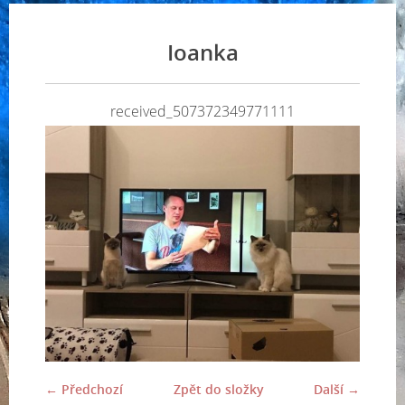
Ioanka
received_507372349771111
← Předchozí
Zpět do složky
Další →