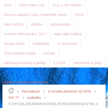
Úvod
Něco málo o nás
Co je u nás nového
Historie událostí v naší chovatelské stanici
Birma
Naše kočičky
Koťátka
Volná koťátka
V novém domově do r. 2017
Naše další zvířátka
Výstava koček
Poděkování
In memoriam
Často kladené otázky
Kontakt
Háčkované košíčky a pelíšky
E-SHOP
Partnerské stránky
Update cookies preferences
Fotoalbum
V novém domově od 2018
Vrh "I"
Izabelka
51701528_2057044454373050_8729724035044212736_o