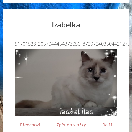
Izabelka
51701528_2057044454373050_872972403504421273
← Předchozí
Zpět do složky
Další →