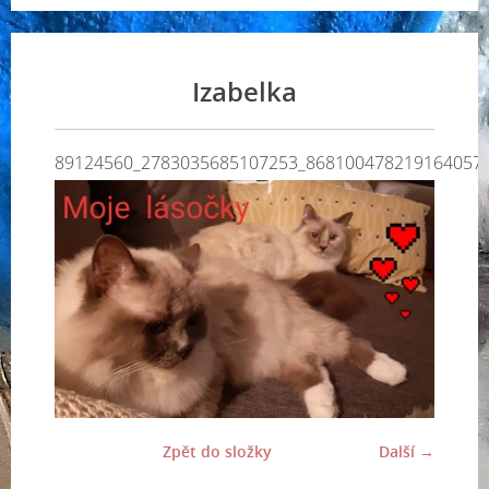
Izabelka
89124560_2783035685107253_868100478219164057
Zpět do složky
Další →