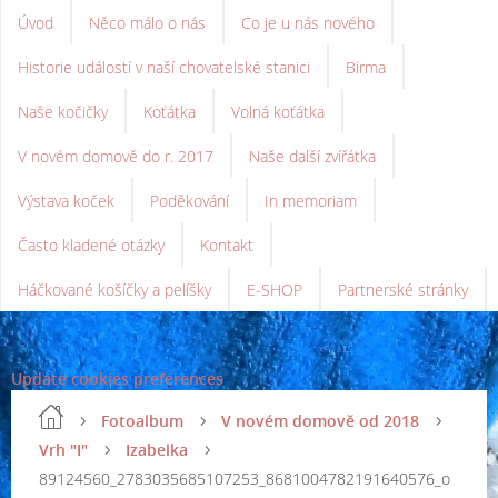
Úvod
Něco málo o nás
Co je u nás nového
Historie událostí v naší chovatelské stanici
Birma
Naše kočičky
Koťátka
Volná koťátka
V novém domově do r. 2017
Naše další zvířátka
Výstava koček
Poděkování
In memoriam
Často kladené otázky
Kontakt
Háčkované košíčky a pelíšky
E-SHOP
Partnerské stránky
Update cookies preferences
Fotoalbum
V novém domově od 2018
Vrh "I"
Izabelka
89124560_2783035685107253_8681004782191640576_o