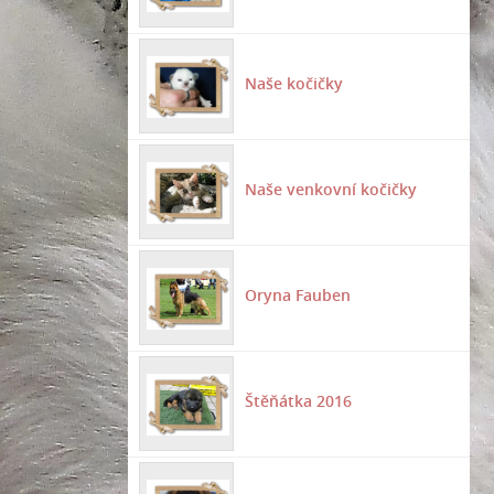
Naše kočičky
Naše venkovní kočičky
Oryna Fauben
Štěňátka 2016