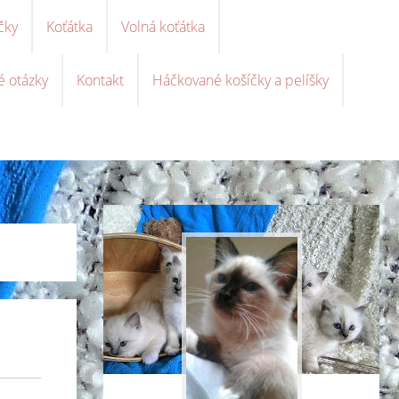
čky
Koťátka
Volná koťátka
é otázky
Kontakt
Háčkované košíčky a pelíšky