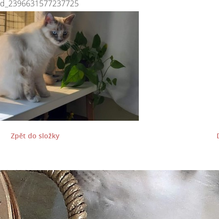
ed_2396631577237725
Zpět do složky