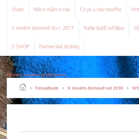
Úvod
Něco málo o nás
Co je u nás nového
His
V novém domově do r. 2017
Naše další zvířátka
Vý
E-SHOP
Partnerské stránky
Update cookies preferences
Fotoalbum
V novém domově od 2018
Vrh