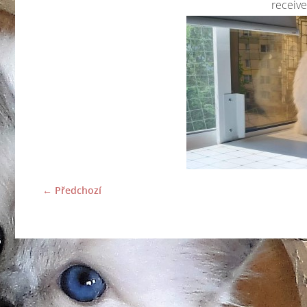
receiv
← Předchozí