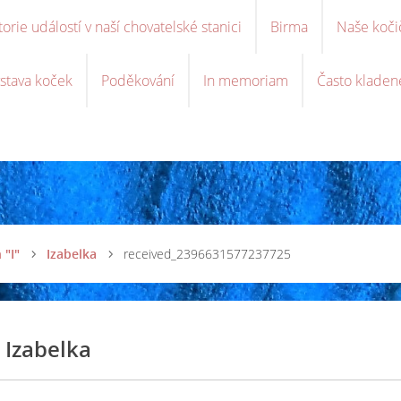
torie událostí v naší chovatelské stanici
Birma
Naše koči
stava koček
Poděkování
In memoriam
Často kladen
 "I"
Izabelka
received_2396631577237725
Izabelka