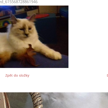
ved_615568728861946
Zpět do složky