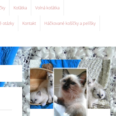
čky
Koťátka
Volná koťátka
é otázky
Kontakt
Háčkované košíčky a pelíšky