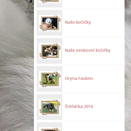
Naše kočičky
Naše venkovní kočičky
Oryna Fauben
Štěňátka 2016