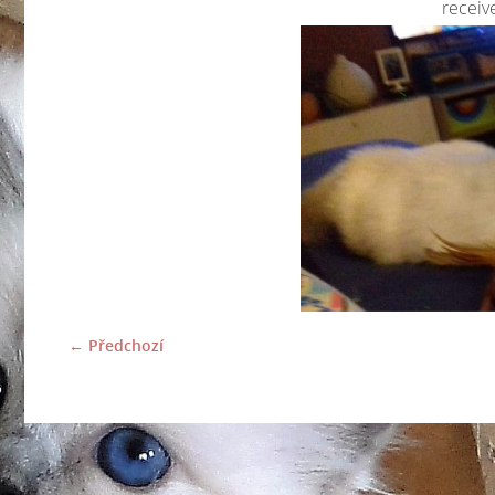
recei
← Předchozí