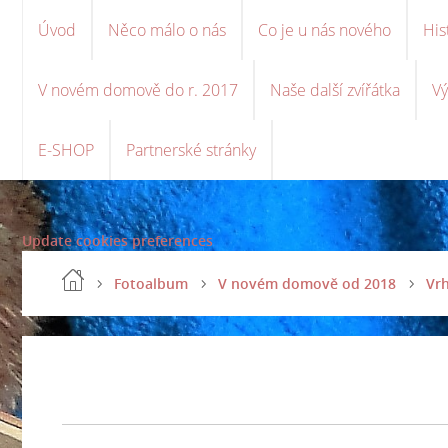
Úvod
Něco málo o nás
Co je u nás nového
His
V novém domově do r. 2017
Naše další zvířátka
Vý
E-SHOP
Partnerské stránky
Update cookies preferences
Fotoalbum
V novém domově od 2018
Vrh