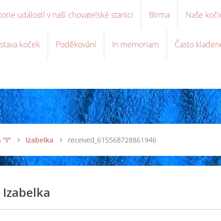
torie událostí v naší chovatelské stanici
Birma
Naše koči
stava koček
Poděkování
In memoriam
Často kladen
 "I"
Izabelka
received_615568728861946
Izabelka