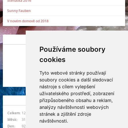
Štěňátka 2016
Sunny Fauben
V novém domově od 2018
POSLEDNÍ PŘIDANÁ FOTOGRAFIE
Používáme soubory
cookies
Tyto webové stránky používají
Indianna Ryve
soubory cookies a další sledovací
Nostra, CZ
nástroje s cílem vylepšení
uživatelského prostředí, zobrazení
přizpůsobeného obsahu a reklam,
NÁVŠTĚVNOST
analýzy návštěvnosti webových
Celkem:
1216070
stránek a zjištění zdroje
Měsíc:
31419
návštěvnosti.
Den:
929