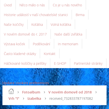
Úvod
Něco málo o nás
Co je u nás nového
Historie událostí v naší chovatelské stanici
Birma
Naše kočičky
Koťátka
Volná koťátka
V novém domově do r. 2017
Naše další zvířátka
Výstava koček
Poděkování
In memoriam
Často kladené otázky
Kontakt
Háčkované košíčky a pelíšky
E-SHOP
Partnerské stránky
Update cookies preferences
Fotoalbum
V novém domově od 2018
Vrh "I"
Izabelka
received_732833787197082