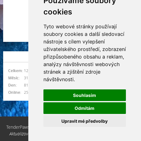
Používáme soubory
cookies
Tyto webové stránky používají
Indianna Ryve
soubory cookies a další sledovací
Nostra, CZ
nástroje s cílem vylepšení
uživatelského prostředí, zobrazení
přizpůsobeného obsahu a reklam,
NÁVŠTĚVNOST
analýzy návštěvnosti webových
Celkem:
1216317
stránek a zjištění zdroje
Měsíc:
31302
návštěvnosti.
Den:
818
Online:
25
Souhlasím
Odmítám
Upravit mé předvolby
TenderPaws, CZ © 2026 eStránky.cz
|
Aktualizováno: 10. 3. 2026
|
Nahoru ↑