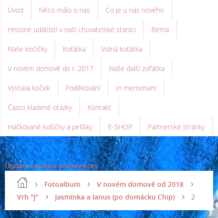
Úvod
Něco málo o nás
Co je u nás nového
Historie událostí v naší chovatelské stanici
Birma
Naše kočičky
Koťátka
Volná koťátka
V novém domově do r. 2017
Naše další zvířátka
Výstava koček
Poděkování
In memoriam
Často kladené otázky
Kontakt
Háčkované košíčky a pelíšky
E-SHOP
Partnerské stránky
Update cookies preferences
Fotoalbum
V novém domově od 2018
Vrh "J"
Jasmínka a Ianus (po domácku Chip)
2