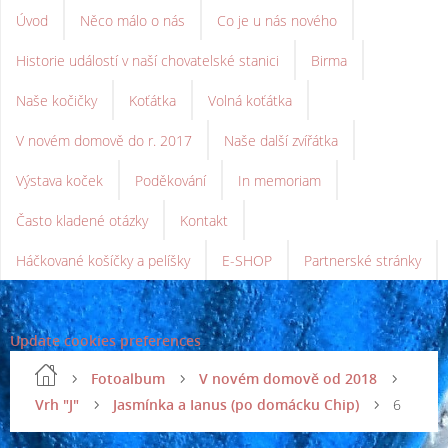
Úvod
Něco málo o nás
Co je u nás nového
Historie událostí v naší chovatelské stanici
Birma
Naše kočičky
Koťátka
Volná koťátka
V novém domově do r. 2017
Naše další zvířátka
Výstava koček
Poděkování
In memoriam
Často kladené otázky
Kontakt
Háčkované košíčky a pelíšky
E-SHOP
Partnerské stránky
Update cookies preferences
Fotoalbum
V novém domově od 2018
Vrh "J"
Jasmínka a Ianus (po domácku Chip)
6