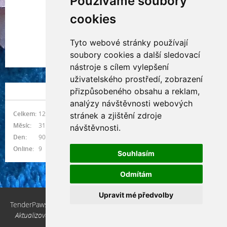
Používáme soubory
cookies
Tyto webové stránky používají
Indianna Ryve
soubory cookies a další sledovací
Nostra, CZ
nástroje s cílem vylepšení
uživatelského prostředí, zobrazení
přizpůsobeného obsahu a reklam,
NÁVŠTĚVNOST
analýzy návštěvnosti webových
Celkem:
1215905
stránek a zjištění zdroje
Měsíc:
31408
návštěvnosti.
Den:
909
Online:
9
Souhlasím
Odmítám
Upravit mé předvolby
TenderPaws, CZ © 2026 eStránky.cz
|
Aktualizováno: 10. 3. 2026
|
Nahoru ↑