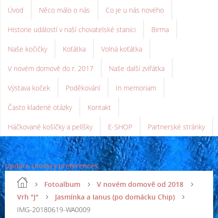
Úvod
Něco málo o nás
Co je u nás nového
Historie událostí v naší chovatelské stanici
Birma
Naše kočičky
Koťátka
Volná koťátka
V novém domově do r. 2017
Naše další zvířátka
Výstava koček
Poděkování
In memoriam
Často kladené otázky
Kontakt
Háčkované košíčky a pelíšky
E-SHOP
Partnerské stránky
Update cookies preferences
Fotoalbum
V novém domově od 2018
Vrh "J"
Jasmínka a Ianus (po domácku Chip)
IMG-20180619-WA0009