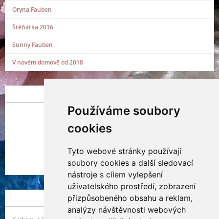
Oryna Fauben
Štěňátka 2016
Sunny Fauben
V novém domově od 2018
POSLEDNÍ PŘIDANÁ FOTOGRAFIE
Používáme soubory
cookies
Tyto webové stránky používají
Indianna Ryve
soubory cookies a další sledovací
Nostra, CZ
nástroje s cílem vylepšení
uživatelského prostředí, zobrazení
přizpůsobeného obsahu a reklam,
NÁVŠTĚVNOST
analýzy návštěvnosti webových