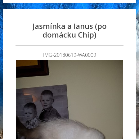
Jasmínka a Ianus (po
domácku Chip)
IMG-20180619-WA0009