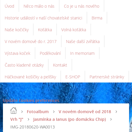
Úvod
Něco málo o nás
Co je u nás nového
Historie událostí v naší chovatelské stanici
Birma
Naše kočičky
Koťátka
Volná koťátka
V novém domově do r. 2017
Naše další zvířátka
Výstava koček
Poděkování
In memoriam
Často kladené otázky
Kontakt
Háčkované košíčky a pelíšky
E-SHOP
Partnerské stránky
Update cookies preferences
Fotoalbum
V novém domově od 2018
Vrh "J"
Jasmínka a Ianus (po domácku Chip)
IMG-20180620-WA0013