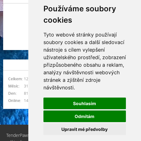
Používáme soubory
cookies
Tyto webové stránky používají
Indianna Ryve
soubory cookies a další sledovací
Nostra, CZ
nástroje s cílem vylepšení
uživatelského prostředí, zobrazení
přizpůsobeného obsahu a reklam,
NÁVŠTĚVNOST
analýzy návštěvnosti webových
Celkem:
1216293
stránek a zjištění zdroje
Měsíc:
31294
návštěvnosti.
Den:
815
Online:
14
Souhlasím
Odmítám
Upravit mé předvolby
TenderPaws, CZ © 2026 eStránky.cz
|