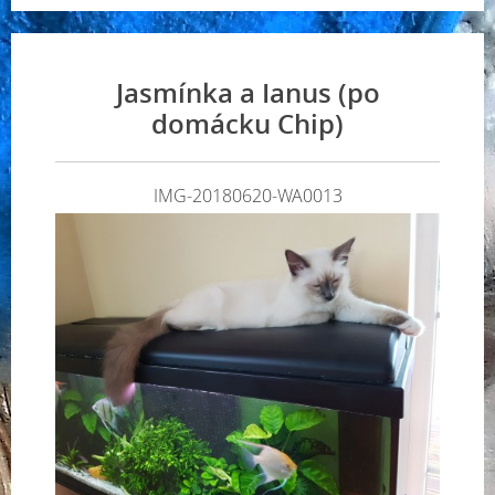
Jasmínka a Ianus (po
domácku Chip)
IMG-20180620-WA0013