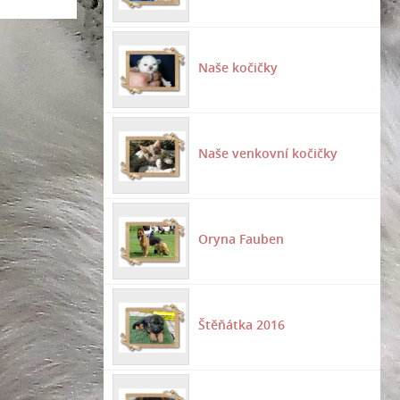
Naše kočičky
Naše venkovní kočičky
Oryna Fauben
Štěňátka 2016