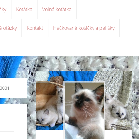
čky
Koťátka
Volná koťátka
é otázky
Kontakt
Háčkované košíčky a pelíšky
0001