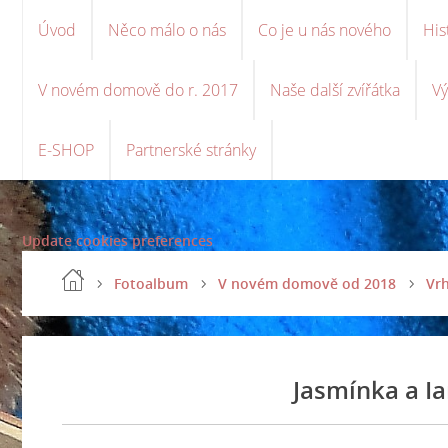
Úvod
Něco málo o nás
Co je u nás nového
His
V novém domově do r. 2017
Naše další zvířátka
Vý
E-SHOP
Partnerské stránky
Update cookies preferences
Fotoalbum
V novém domově od 2018
Vrh
Jasmínka a I