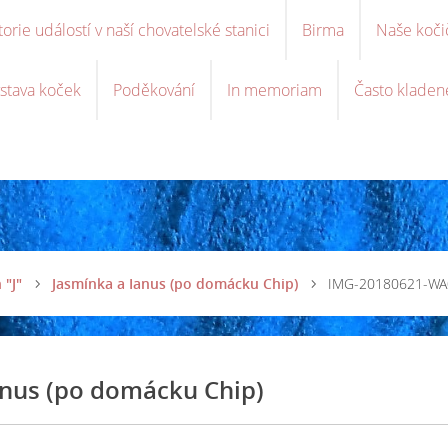
torie událostí v naší chovatelské stanici
Birma
Naše koči
stava koček
Poděkování
In memoriam
Často kladen
 "J"
Jasmínka a Ianus (po domácku Chip)
IMG-20180621-WA
anus (po domácku Chip)