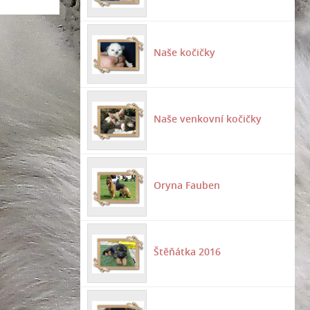
Naše kočičky
Naše venkovní kočičky
Oryna Fauben
Štěňátka 2016