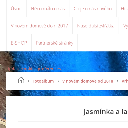
Úvod
Něco málo o nás
Co je u nás nového
His
V novém domově do r. 2017
Naše další zvířátka
Vý
E-SHOP
Partnerské stránky
Update cookies preferences
Fotoalbum
V novém domově od 2018
Vrh
Jasmínka a I