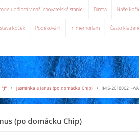
torie událostí v naší chovatelské stanici
Birma
Naše koči
stava koček
Poděkování
In memoriam
Často kladen
 "J"
Jasmínka a Ianus (po domácku Chip)
IMG-20180621-WA
anus (po domácku Chip)