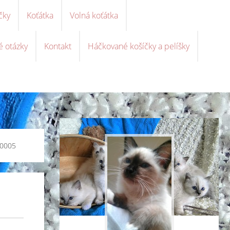
čky
Koťátka
Volná koťátka
é otázky
Kontakt
Háčkované košíčky a pelíšky
0005