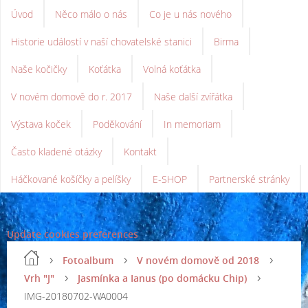
Úvod
Něco málo o nás
Co je u nás nového
Historie událostí v naší chovatelské stanici
Birma
Naše kočičky
Koťátka
Volná koťátka
V novém domově do r. 2017
Naše další zvířátka
Výstava koček
Poděkování
In memoriam
Často kladené otázky
Kontakt
Háčkované košíčky a pelíšky
E-SHOP
Partnerské stránky
Update cookies preferences
Fotoalbum
V novém domově od 2018
Vrh "J"
Jasmínka a Ianus (po domácku Chip)
IMG-20180702-WA0004