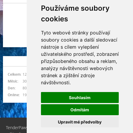
Používáme soubory
cookies
Tyto webové stránky používají
Indianna Ryve
soubory cookies a další sledovací
Nostra, CZ
nástroje s cílem vylepšení
uživatelského prostředí, zobrazení
přizpůsobeného obsahu a reklam,
NÁVŠTĚVNOST
analýzy návštěvnosti webových
Celkem:
1217362
stránek a zjištění zdroje
Měsíc:
30808
návštěvnosti.
Den:
800
Online:
19
Souhlasím
Odmítám
Upravit mé předvolby
TenderPaws, CZ © 2026 eStránky.cz
|