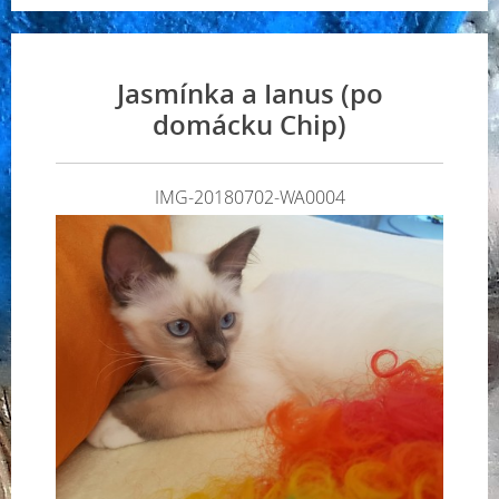
Jasmínka a Ianus (po
domácku Chip)
IMG-20180702-WA0004