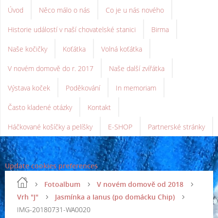
Úvod
Něco málo o nás
Co je u nás nového
Historie událostí v naší chovatelské stanici
Birma
Naše kočičky
Koťátka
Volná koťátka
V novém domově do r. 2017
Naše další zvířátka
Výstava koček
Poděkování
In memoriam
Často kladené otázky
Kontakt
Háčkované košíčky a pelíšky
E-SHOP
Partnerské stránky
Update cookies preferences
Fotoalbum
V novém domově od 2018
Vrh "J"
Jasmínka a Ianus (po domácku Chip)
IMG-20180731-WA0020