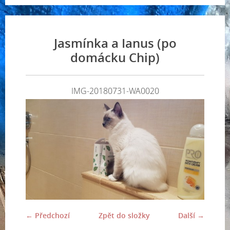
Jasmínka a Ianus (po
domácku Chip)
IMG-20180731-WA0020
← Předchozí
Zpět do složky
Další →