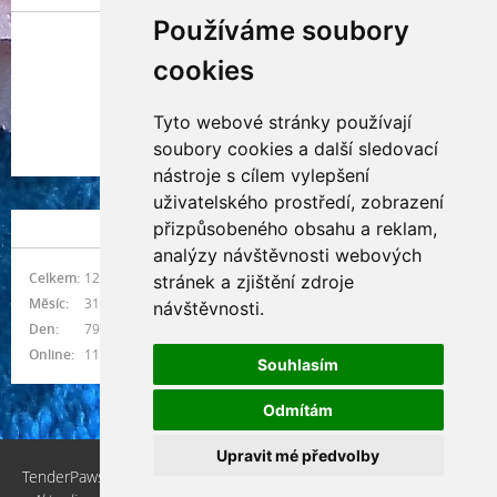
Používáme soubory
cookies
Tyto webové stránky používají
Indianna Ryve
soubory cookies a další sledovací
Nostra, CZ
nástroje s cílem vylepšení
uživatelského prostředí, zobrazení
přizpůsobeného obsahu a reklam,
NÁVŠTĚVNOST
analýzy návštěvnosti webových
Celkem:
1216905
stránek a zjištění zdroje
Měsíc:
31086
návštěvnosti.
Den:
797
Online:
11
Souhlasím
Odmítám
Upravit mé předvolby
TenderPaws, CZ © 2026 eStránky.cz
|