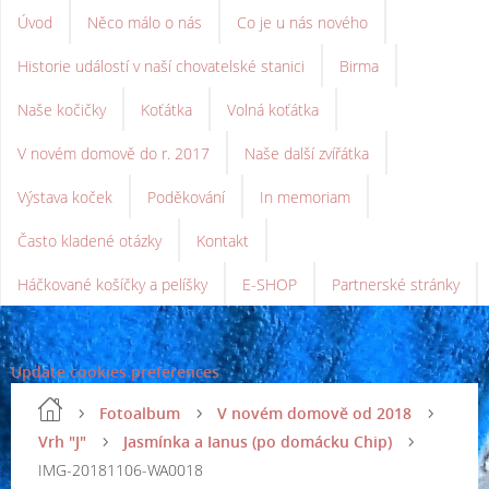
Úvod
Něco málo o nás
Co je u nás nového
Historie událostí v naší chovatelské stanici
Birma
Naše kočičky
Koťátka
Volná koťátka
V novém domově do r. 2017
Naše další zvířátka
Výstava koček
Poděkování
In memoriam
Často kladené otázky
Kontakt
Háčkované košíčky a pelíšky
E-SHOP
Partnerské stránky
Update cookies preferences
Fotoalbum
V novém domově od 2018
Vrh "J"
Jasmínka a Ianus (po domácku Chip)
IMG-20181106-WA0018