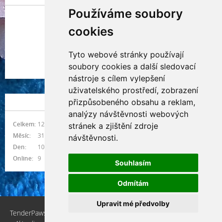
Používáme soubory
cookies
Tyto webové stránky používají
Indianna Ryve
soubory cookies a další sledovací
Nostra, CZ
nástroje s cílem vylepšení
uživatelského prostředí, zobrazení
přizpůsobeného obsahu a reklam,
NÁVŠTĚVNOST
analýzy návštěvnosti webových
Celkem:
1215572
stránek a zjištění zdroje
Měsíc:
31447
návštěvnosti.
Den:
1002
Online:
9
Souhlasím
Odmítám
Upravit mé předvolby
TenderPaws, CZ © 2026 eStránky.cz
|