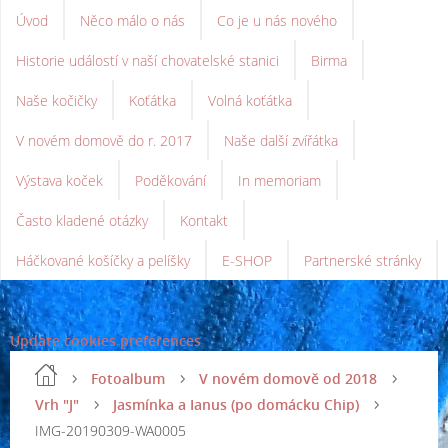
Úvod
Něco málo o nás
Co je u nás nového
Historie událostí v naší chovatelské stanici
Birma
Naše kočičky
Koťátka
Volná koťátka
V novém domově do r. 2017
Naše další zvířátka
Výstava koček
Poděkování
In memoriam
Často kladené otázky
Kontakt
Háčkované košíčky a pelíšky
E-SHOP
Partnerské stránky
Update cookies preferences
Fotoalbum
V novém domově od 2018
Vrh "J"
Jasmínka a Ianus (po domácku Chip)
IMG-20190309-WA0005