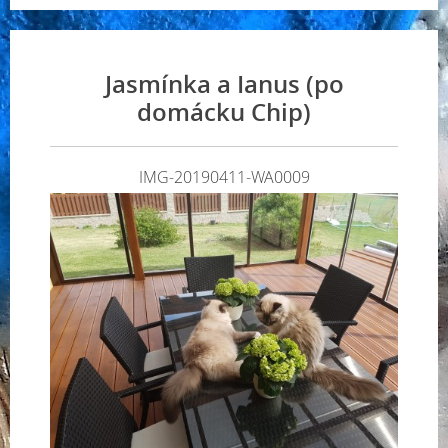
Jasmínka a Ianus (po
domácku Chip)
IMG-20190411-WA0009