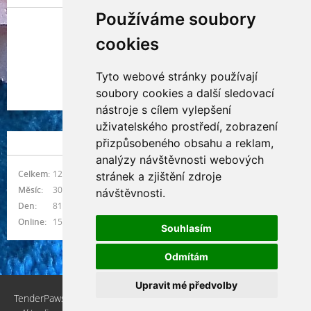
Používáme soubory
cookies
Tyto webové stránky používají
Indianna Ryve
soubory cookies a další sledovací
Nostra, CZ
nástroje s cílem vylepšení
uživatelského prostředí, zobrazení
přizpůsobeného obsahu a reklam,
NÁVŠTĚVNOST
analýzy návštěvnosti webových
Celkem:
1217081
stránek a zjištění zdroje
Měsíc:
30977
návštěvnosti.
Den:
811
Online:
15
Souhlasím
Odmítám
Upravit mé předvolby
TenderPaws, CZ © 2026 eStránky.cz
|