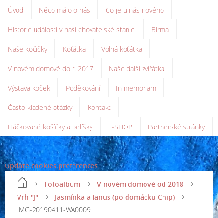
Úvod
Něco málo o nás
Co je u nás nového
Historie událostí v naší chovatelské stanici
Birma
Naše kočičky
Koťátka
Volná koťátka
V novém domově do r. 2017
Naše další zvířátka
Výstava koček
Poděkování
In memoriam
Často kladené otázky
Kontakt
Háčkované košíčky a pelíšky
E-SHOP
Partnerské stránky
Update cookies preferences
Fotoalbum
V novém domově od 2018
Vrh "J"
Jasmínka a Ianus (po domácku Chip)
IMG-20190411-WA0009