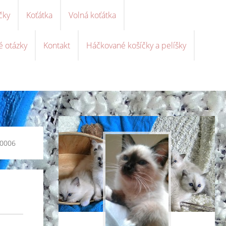
čky
Koťátka
Volná koťátka
é otázky
Kontakt
Háčkované košíčky a pelíšky
0006