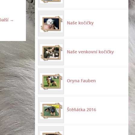
Další →
Naše kočičky
Naše venkovní kočičky
Oryna Fauben
Štěňátka 2016