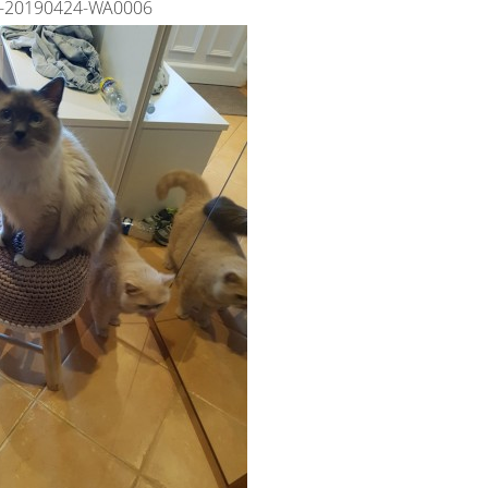
-20190424-WA0006