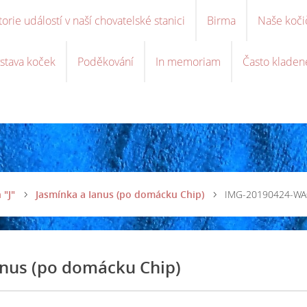
torie událostí v naší chovatelské stanici
Birma
Naše koči
stava koček
Poděkování
In memoriam
Často kladen
 "J"
Jasmínka a Ianus (po domácku Chip)
IMG-20190424-WA
anus (po domácku Chip)