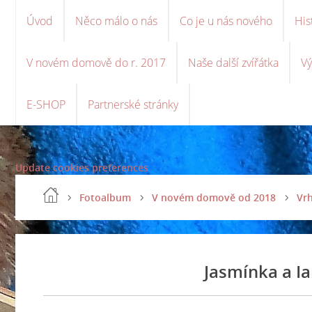
Úvod
Něco málo o nás
Co je u nás nového
His
V novém domově do r. 2017
Naše další zvířátka
Vý
E-SHOP
Partnerské stránky
Update cookies preferences
Fotoalbum
V novém domově od 2018
Vrh
Jasmínka a I