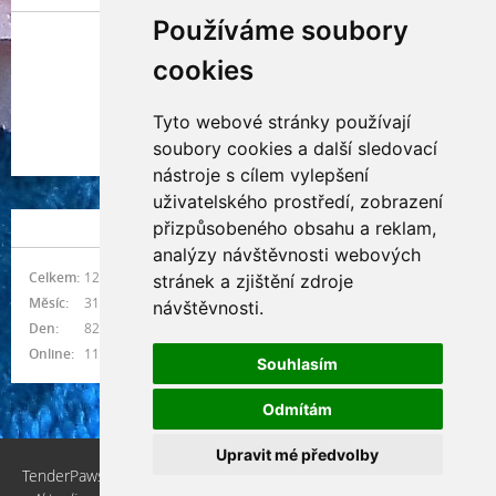
Používáme soubory
cookies
Tyto webové stránky používají
Indianna Ryve
soubory cookies a další sledovací
Nostra, CZ
nástroje s cílem vylepšení
uživatelského prostředí, zobrazení
přizpůsobeného obsahu a reklam,
NÁVŠTĚVNOST
analýzy návštěvnosti webových
Celkem:
1216678
stránek a zjištění zdroje
Měsíc:
31200
návštěvnosti.
Den:
824
Online:
11
Souhlasím
Odmítám
Upravit mé předvolby
TenderPaws, CZ © 2026 eStránky.cz
|