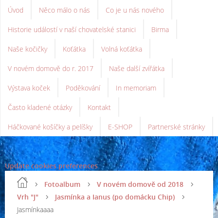
Úvod
Něco málo o nás
Co je u nás nového
Historie událostí v naší chovatelské stanici
Birma
Naše kočičky
Koťátka
Volná koťátka
V novém domově do r. 2017
Naše další zvířátka
Výstava koček
Poděkování
In memoriam
Často kladené otázky
Kontakt
Háčkované košíčky a pelíšky
E-SHOP
Partnerské stránky
Update cookies preferences
Fotoalbum
V novém domově od 2018
Vrh "J"
Jasmínka a Ianus (po domácku Chip)
Jasmínkaaaa