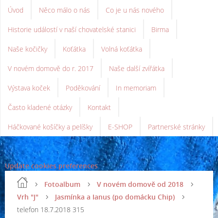
Úvod
Něco málo o nás
Co je u nás nového
Historie událostí v naší chovatelské stanici
Birma
Naše kočičky
Koťátka
Volná koťátka
V novém domově do r. 2017
Naše další zvířátka
Výstava koček
Poděkování
In memoriam
Často kladené otázky
Kontakt
Háčkované košíčky a pelíšky
E-SHOP
Partnerské stránky
Update cookies preferences
Fotoalbum
V novém domově od 2018
Vrh "J"
Jasmínka a Ianus (po domácku Chip)
telefon 18.7.2018 315