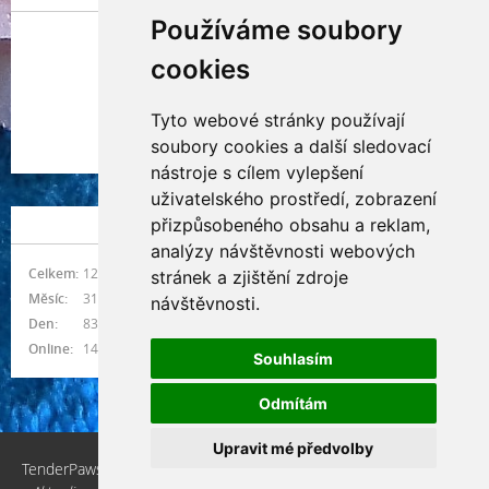
Používáme soubory
cookies
Tyto webové stránky používají
Indianna Ryve
soubory cookies a další sledovací
Nostra, CZ
nástroje s cílem vylepšení
uživatelského prostředí, zobrazení
přizpůsobeného obsahu a reklam,
NÁVŠTĚVNOST
analýzy návštěvnosti webových
Celkem:
1216151
stránek a zjištění zdroje
Měsíc:
31383
návštěvnosti.
Den:
835
Online:
14
Souhlasím
Odmítám
Upravit mé předvolby
TenderPaws, CZ © 2026 eStránky.cz
|