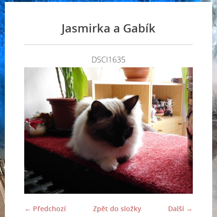
Jasmirka a Gabík
DSCI1635
← Předchozí
Zpět do složky
Další →