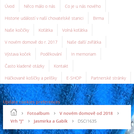
Úvod
Něco málo o nás
Co je u nás nového
Historie událostí v naší chovatelské stanici
Birma
Naše kočičky
Koťátka
Volná koťátka
V novém domově do r. 2017
Naše další zvířátka
Výstava koček
Poděkování
In memoriam
Často kladené otázky
Kontakt
Háčkované košíčky a pelíšky
E-SHOP
Partnerské stránky
Update cookies preferences
Fotoalbum
V novém domově od 2018
Vrh "J"
Jasmirka a Gabík
DSCI1635