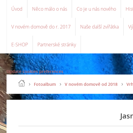
Úvod
Něco málo o nás
Co je u nás nového
His
V novém domově do r. 2017
Naše další zvířátka
Vý
E-SHOP
Partnerské stránky
Update cookies preferences
Fotoalbum
V novém domově od 2018
Vrh
Jas