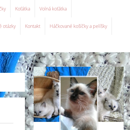
čky
Koťátka
Volná koťátka
é otázky
Kontakt
Háčkované košíčky a pelíšky