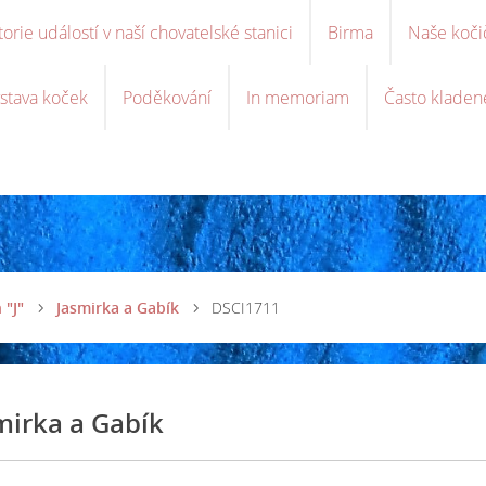
torie událostí v naší chovatelské stanici
Birma
Naše koči
stava koček
Poděkování
In memoriam
Často kladen
 "J"
Jasmirka a Gabík
DSCI1711
mirka a Gabík