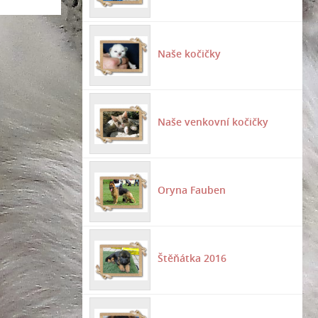
Naše kočičky
Naše venkovní kočičky
Oryna Fauben
Štěňátka 2016