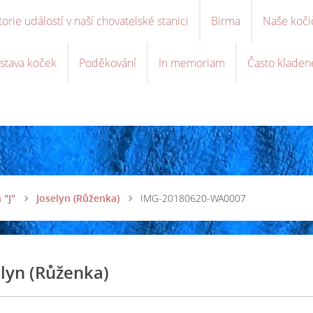
torie událostí v naší chovatelské stanici
Birma
Naše koči
stava koček
Poděkování
In memoriam
Často kladen
 "J"
Joselyn (Růženka)
IMG-20180620-WA0007
elyn (Růženka)