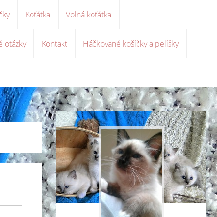
čky
Koťátka
Volná koťátka
é otázky
Kontakt
Háčkované košíčky a pelíšky