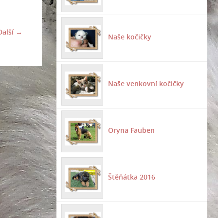
Další →
Naše kočičky
Naše venkovní kočičky
Oryna Fauben
Štěňátka 2016