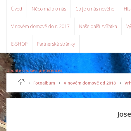
Úvod
Něco málo o nás
Co je u nás nového
His
V novém domově do r. 2017
Naše další zvířátka
Vý
E-SHOP
Partnerské stránky
Update cookies preferences
Fotoalbum
V novém domově od 2018
Vrh
Jos