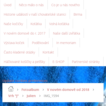
Úvod
Něco málo o nás
Co je u nás nového
Historie událostí v naší chovatelské stanici
Birma
Naše kočičky
Koťátka
Volná koťátka
V novém domově do r. 2017
Naše další zvířátka
Výstava koček
Poděkování
In memoriam
Často kladené otázky
Kontakt
Háčkované košíčky a pelíšky
E-SHOP
Partnerské stránky
Update cookies preferences
Fotoalbum
V novém domově od 2018
Vrh "J"
Julien
IMG_1594