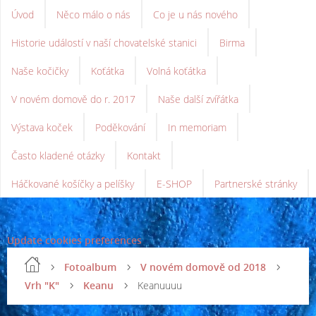
Úvod
Něco málo o nás
Co je u nás nového
Historie událostí v naší chovatelské stanici
Birma
Naše kočičky
Koťátka
Volná koťátka
V novém domově do r. 2017
Naše další zvířátka
Výstava koček
Poděkování
In memoriam
Často kladené otázky
Kontakt
Háčkované košíčky a pelíšky
E-SHOP
Partnerské stránky
Update cookies preferences
Fotoalbum
V novém domově od 2018
Vrh "K"
Keanu
Keanuuuu