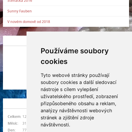
Štěňátka 2016
Sunny Fauben
V novém domově od 2018
POSLEDNÍ PŘIDANÁ FOTOGRAFIE
Používáme soubory
cookies
Tyto webové stránky používají
Indianna Ryve
soubory cookies a další sledovací
Nostra, CZ
nástroje s cílem vylepšení
uživatelského prostředí, zobrazení
přizpůsobeného obsahu a reklam,
NÁVŠTĚVNOST
analýzy návštěvnosti webových
Celkem:
1216782
stránek a zjištění zdroje
Měsíc:
31171
návštěvnosti.
Den:
778