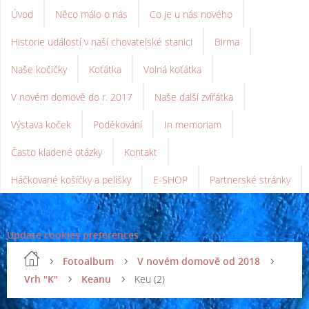
Úvod
Něco málo o nás
Co je u nás nového
Historie událostí v naší chovatelské stanici
Birma
Naše kočičky
Koťátka
Volná koťátka
V novém domově do r. 2017
Naše další zvířátka
Výstava koček
Poděkování
In memoriam
Často kladené otázky
Kontakt
Háčkované košíčky a pelíšky
E-SHOP
Partnerské stránky
Update cookies preferences
Fotoalbum
V novém domově od 2018
Vrh "K"
Keanu
Keu (2)