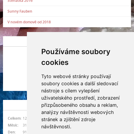
Štěňátka 2016
Sunny Fauben
V novém domově od 2018
POSLEDNÍ PŘIDANÁ FOTOGRAFIE
Používáme soubory
cookies
Tyto webové stránky používají
Indianna Ryve
soubory cookies a další sledovací
Nostra, CZ
nástroje s cílem vylepšení
uživatelského prostředí, zobrazení
přizpůsobeného obsahu a reklam,
NÁVŠTĚVNOST
analýzy návštěvnosti webových
Celkem:
1215077
stránek a zjištění zdroje
Měsíc:
31417
návštěvnosti.
Den:
916