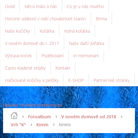
Úvod
Něco málo o nás
Co je u nás nového
Historie událostí v naší chovatelské stanici
Birma
Naše kočičky
Koťátka
Volná koťátka
V novém domově do r. 2017
Naše další zvířátka
Výstava koček
Poděkování
In memoriam
Často kladené otázky
Kontakt
Háčkované košíčky a pelíšky
E-SHOP
Partnerské stránky
Update cookies preferences
Fotoalbum
V novém domově od 2018
Vrh "K"
Kimm
Kimmi