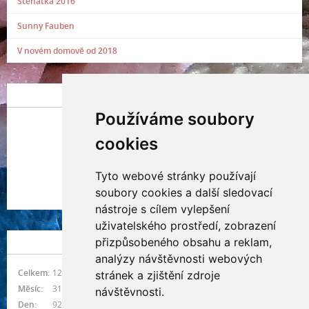
Štěňátka 2016
Sunny Fauben
V novém domově od 2018
POSLEDNÍ PŘIDANÁ FOTOGRAFIE
Používáme soubory
cookies
Tyto webové stránky používají
Indianna Ryve
soubory cookies a další sledovací
Nostra, CZ
nástroje s cílem vylepšení
uživatelského prostředí, zobrazení
přizpůsobeného obsahu a reklam,
NÁVŠTĚVNOST
analýzy návštěvnosti webových
Celkem:
1215804
stránek a zjištění zdroje
Měsíc:
31396
návštěvnosti.
Den:
925