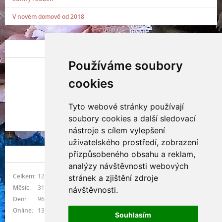
V novém domově od 2018
POSLEDNÍ PŘIDANÁ FOTOGRAFIE
Používáme soubory
cookies
Tyto webové stránky používají
Indianna Ryve
soubory cookies a další sledovací
Nostra, CZ
nástroje s cílem vylepšení
uživatelského prostředí, zobrazení
přizpůsobeného obsahu a reklam,
NÁVŠTĚVNOST
analýzy návštěvnosti webových
Celkem:
1215724
stránek a zjištění zdroje
Měsíc:
31425
návštěvnosti.
Den:
963
Online:
13
Souhlasím