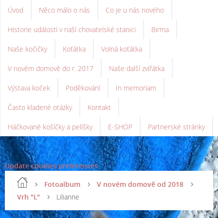
Úvod
Něco málo o nás
Co je u nás nového
Historie událostí v naší chovatelské stanici
Birma
Naše kočičky
Koťátka
Volná koťátka
V novém domově do r. 2017
Naše další zvířátka
Výstava koček
Poděkování
In memoriam
Často kladené otázky
Kontakt
Háčkované košíčky a pelíšky
E-SHOP
Partnerské stránky
Update cookies preferences
Fotoalbum
V novém domově od 2018
Vrh "L"
Lilianne