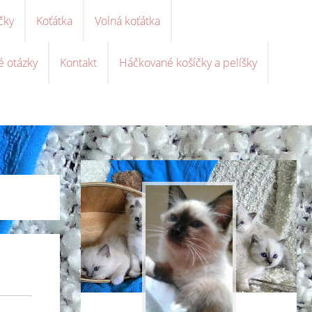
čky
Koťátka
Volná koťátka
é otázky
Kontakt
Háčkované košíčky a pelíšky