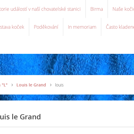
torie událostí v naší chovatelské stanici
Birma
Naše koči
stava koček
Poděkování
In memoriam
Často kladen
 "L"
Louis le Grand
louis
uis le Grand