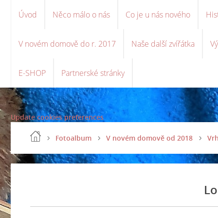
Úvod
Něco málo o nás
Co je u nás nového
His
V novém domově do r. 2017
Naše další zvířátka
Vý
E-SHOP
Partnerské stránky
Update cookies preferences
Fotoalbum
V novém domově od 2018
Vrh
Lo