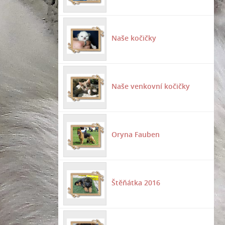
Naše kočičky
Naše venkovní kočičky
Oryna Fauben
Štěňátka 2016