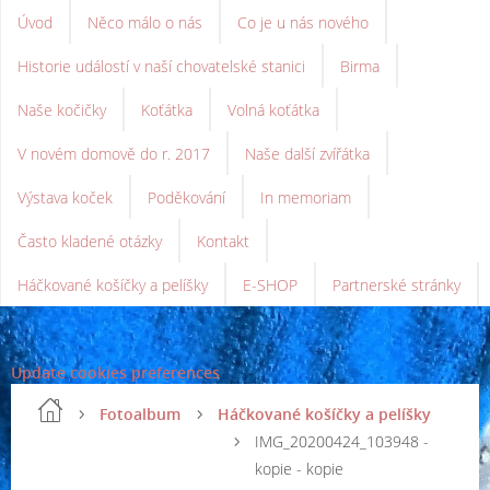
Úvod
Něco málo o nás
Co je u nás nového
Historie událostí v naší chovatelské stanici
Birma
Naše kočičky
Koťátka
Volná koťátka
V novém domově do r. 2017
Naše další zvířátka
Výstava koček
Poděkování
In memoriam
Často kladené otázky
Kontakt
Háčkované košíčky a pelíšky
E-SHOP
Partnerské stránky
Update cookies preferences
Fotoalbum
Háčkované košíčky a pelíšky
IMG_20200424_103948 -
kopie - kopie