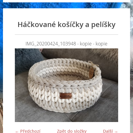
Háčkované košíčky a pelíšky
IMG_20200424_103948 - kopie - kopie
← Předchozí
Zpět do složky
Další →