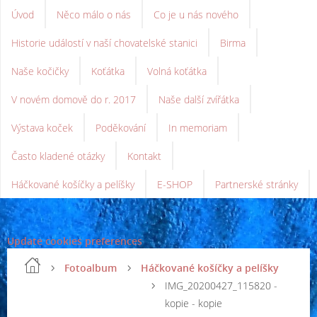
Úvod
Něco málo o nás
Co je u nás nového
Historie událostí v naší chovatelské stanici
Birma
Naše kočičky
Koťátka
Volná koťátka
V novém domově do r. 2017
Naše další zvířátka
Výstava koček
Poděkování
In memoriam
Často kladené otázky
Kontakt
Háčkované košíčky a pelíšky
E-SHOP
Partnerské stránky
Update cookies preferences
Fotoalbum
Háčkované košíčky a pelíšky
IMG_20200427_115820 -
kopie - kopie