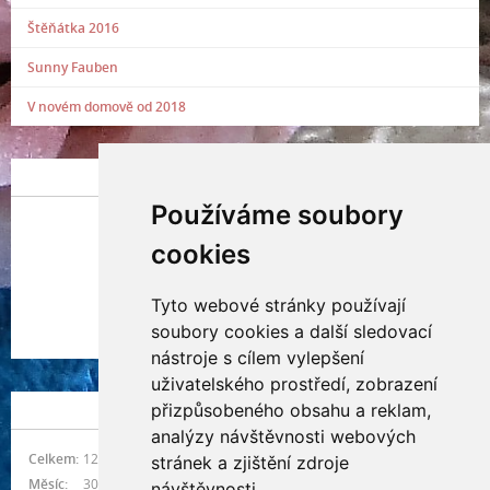
Štěňátka 2016
Sunny Fauben
V novém domově od 2018
POSLEDNÍ PŘIDANÁ FOTOGRAFIE
Používáme soubory
cookies
Tyto webové stránky používají
Indianna Ryve
soubory cookies a další sledovací
Nostra, CZ
nástroje s cílem vylepšení
uživatelského prostředí, zobrazení
přizpůsobeného obsahu a reklam,
NÁVŠTĚVNOST
analýzy návštěvnosti webových
Celkem:
1217093
stránek a zjištění zdroje
Měsíc:
30957
návštěvnosti.