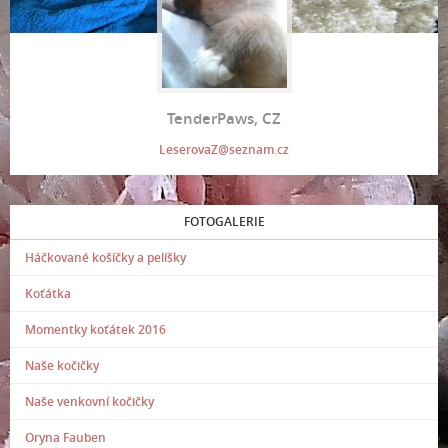
TenderPaws, CZ
LeserovaZ@seznam.cz
FOTOGALERIE
Háčkované košíčky a pelíšky
Koťátka
Momentky koťátek 2016
Naše kočičky
Naše venkovní kočičky
Oryna Fauben