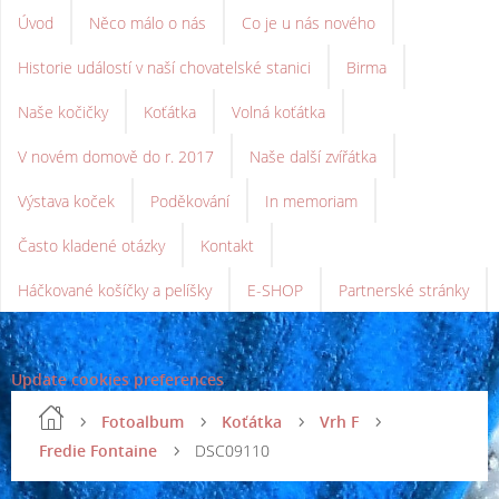
Úvod
Něco málo o nás
Co je u nás nového
Historie událostí v naší chovatelské stanici
Birma
Naše kočičky
Koťátka
Volná koťátka
V novém domově do r. 2017
Naše další zvířátka
Výstava koček
Poděkování
In memoriam
Často kladené otázky
Kontakt
Háčkované košíčky a pelíšky
E-SHOP
Partnerské stránky
Update cookies preferences
Fotoalbum
Koťátka
Vrh F
Fredie Fontaine
DSC09110