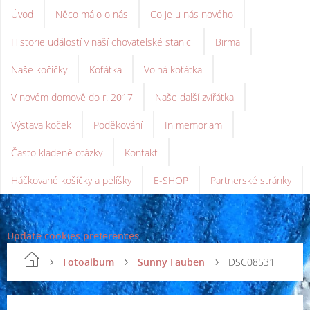
Úvod
Něco málo o nás
Co je u nás nového
Historie událostí v naší chovatelské stanici
Birma
Naše kočičky
Koťátka
Volná koťátka
V novém domově do r. 2017
Naše další zvířátka
Výstava koček
Poděkování
In memoriam
Často kladené otázky
Kontakt
Háčkované košíčky a pelíšky
E-SHOP
Partnerské stránky
Update cookies preferences
Fotoalbum
Sunny Fauben
DSC08531