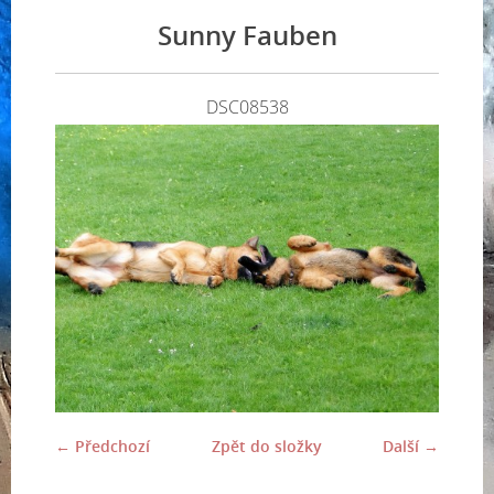
Sunny Fauben
DSC08538
← Předchozí
Zpět do složky
Další →