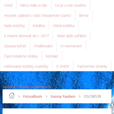
Úvod
Něco málo o nás
Co je u nás nového
Historie událostí v naší chovatelské stanici
Birma
Naše kočičky
Koťátka
Volná koťátka
V novém domově do r. 2017
Naše další zvířátka
Výstava koček
Poděkování
In memoriam
Často kladené otázky
Kontakt
Háčkované košíčky a pelíšky
E-SHOP
Partnerské stránky
Update cookies preferences
Fotoalbum
Sunny Fauben
DSC08538