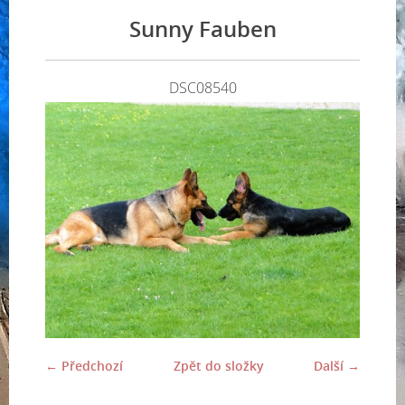
Sunny Fauben
DSC08540
← Předchozí
Zpět do složky
Další →