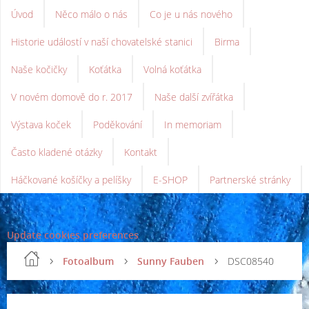
Úvod
Něco málo o nás
Co je u nás nového
Historie událostí v naší chovatelské stanici
Birma
Naše kočičky
Koťátka
Volná koťátka
V novém domově do r. 2017
Naše další zvířátka
Výstava koček
Poděkování
In memoriam
Často kladené otázky
Kontakt
Háčkované košíčky a pelíšky
E-SHOP
Partnerské stránky
Update cookies preferences
Fotoalbum
Sunny Fauben
DSC08540