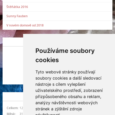
Štěňátka 2016
Sunny Fauben
V novém domově od 2018
POSLEDNÍ PŘIDANÁ FOTOGRAFIE
Používáme soubory
cookies
Tyto webové stránky používají
Indianna Ryve
soubory cookies a další sledovací
Nostra, CZ
nástroje s cílem vylepšení
uživatelského prostředí, zobrazení
přizpůsobeného obsahu a reklam,
NÁVŠTĚVNOST
analýzy návštěvnosti webových
Celkem:
1215812
stránek a zjištění zdroje
Měsíc:
31389