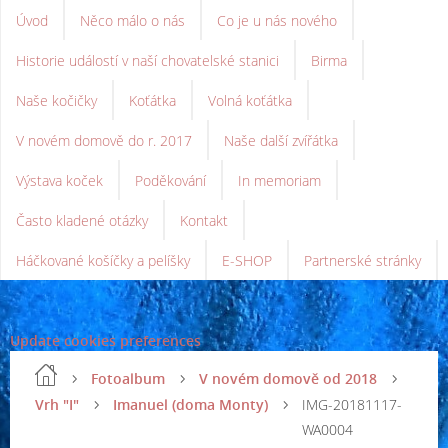
Úvod
Něco málo o nás
Co je u nás nového
Historie událostí v naší chovatelské stanici
Birma
Naše kočičky
Koťátka
Volná koťátka
V novém domově do r. 2017
Naše další zvířátka
Výstava koček
Poděkování
In memoriam
Často kladené otázky
Kontakt
Háčkované košíčky a pelíšky
E-SHOP
Partnerské stránky
Update cookies preferences
Fotoalbum
V novém domově od 2018
Vrh "I"
Imanuel (doma Monty)
IMG-20181117-
WA0004