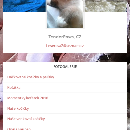
TenderPaws, CZ
LeserovaZ@seznam.cz
FOTOGALERIE
Háčkované košíčky a pelíšky
Koťátka
Momentky koťátek 2016
Naše kočičky
Naše venkovní kočičky
Oryna Fauben