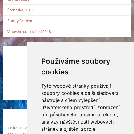
Štěňátka 2016
Sunny Fauben
V novém domově od 2018
POSLEDNÍ PŘIDANÁ FOTOGRAFIE
Používáme soubory
cookies
Tyto webové stránky používají
Indianna Ryve
soubory cookies a další sledovací
Nostra, CZ
nástroje s cílem vylepšení
uživatelského prostředí, zobrazení
přizpůsobeného obsahu a reklam,
NÁVŠTĚVNOST
analýzy návštěvnosti webových
Celkem:
1214588
stránek a zjištění zdroje