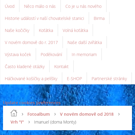
Úvod
Něco málo o nás
Co je u nás nového
Historie událostí v naší chovatelské stanici
Birma
Naše kočičky
Koťátka
Volná koťátka
V novém domově do r. 2017
Naše další zvířátka
Výstava koček
Poděkování
In memoriam
Často kladené otázky
Kontakt
Háčkované košíčky a pelíšky
E-SHOP
Partnerské stránky
Update cookies preferences
Fotoalbum
V novém domově od 2018
Vrh "I"
Imanuel (doma Monty)