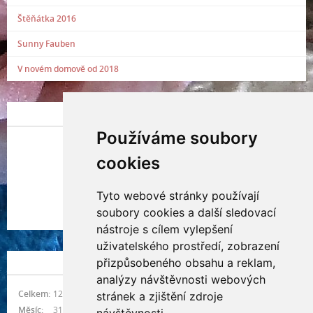
Štěňátka 2016
Sunny Fauben
V novém domově od 2018
POSLEDNÍ PŘIDANÁ FOTOGRAFIE
Používáme soubory
cookies
Tyto webové stránky používají
Indianna Ryve
soubory cookies a další sledovací
Nostra, CZ
nástroje s cílem vylepšení
uživatelského prostředí, zobrazení
přizpůsobeného obsahu a reklam,
NÁVŠTĚVNOST
analýzy návštěvnosti webových
Celkem:
1215415
stránek a zjištění zdroje
Měsíc:
31489