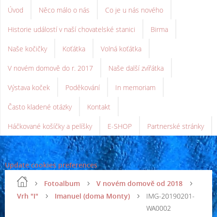
Úvod
Něco málo o nás
Co je u nás nového
Historie událostí v naší chovatelské stanici
Birma
Naše kočičky
Koťátka
Volná koťátka
V novém domově do r. 2017
Naše další zvířátka
Výstava koček
Poděkování
In memoriam
Často kladené otázky
Kontakt
Háčkované košíčky a pelíšky
E-SHOP
Partnerské stránky
Update cookies preferences
Fotoalbum
V novém domově od 2018
Vrh "I"
Imanuel (doma Monty)
IMG-20190201-
WA0002