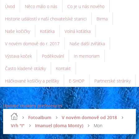
Úvod
Něco málo o nás
Co je u nás nového
Historie událostí v naší chovatelské stanici
Birma
Naše kočičky
Koťátka
Volná koťátka
V novém domově do r. 2017
Naše další zvířátka
Výstava koček
Poděkování
In memoriam
Často kladené otázky
Kontakt
Háčkované košíčky a pelíšky
E-SHOP
Partnerské stránky
Update cookies preferences
Fotoalbum
V novém domově od 2018
Vrh "I"
Imanuel (doma Monty)
Mon