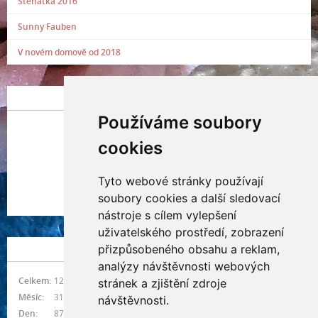
Štěňátka 2016
Sunny Fauben
V novém domově od 2018
POSLEDNÍ PŘIDANÁ FOTOGRAFIE
Používáme soubory
cookies
Tyto webové stránky používají
Indianna Ryve
soubory cookies a další sledovací
Nostra, CZ
nástroje s cílem vylepšení
uživatelského prostředí, zobrazení
přizpůsobeného obsahu a reklam,
NÁVŠTĚVNOST
analýzy návštěvnosti webových
Celkem:
1214925
stránek a zjištění zdroje
Měsíc:
31351
návštěvnosti.
Den:
876