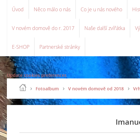
Úvod
Něco málo o nás
Co je u nás nového
His
V novém domově do r. 2017
Naše další zvířátka
Vý
E-SHOP
Partnerské stránky
Update cookies preferences
Fotoalbum
V novém domově od 2018
Vrh
Imanu