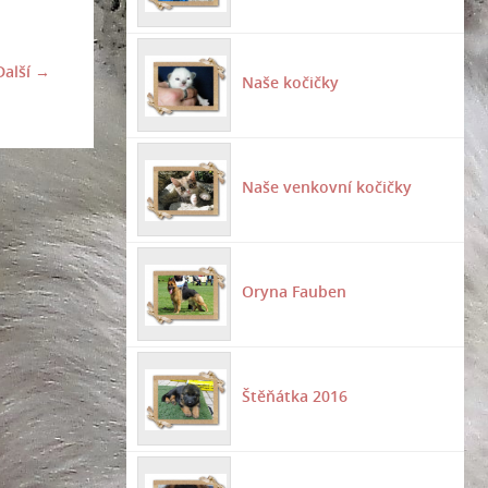
Další →
Naše kočičky
Naše venkovní kočičky
Oryna Fauben
Štěňátka 2016