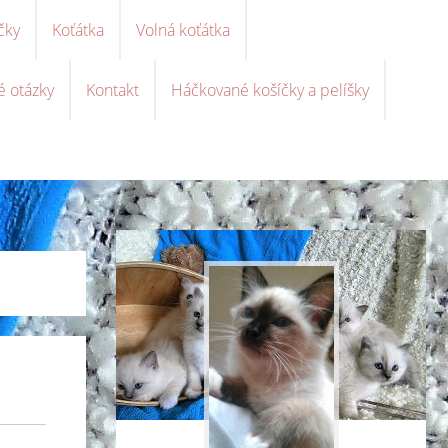
čky
Koťátka
Volná koťátka
é otázky
Kontakt
Háčkované košíčky a pelíšky