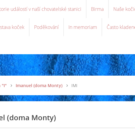
torie událostí v naší chovatelské stanici
Birma
Naše koči
stava koček
Poděkování
In memoriam
Často kladen
 "I"
Imanuel (doma Monty)
IMI
el (doma Monty)